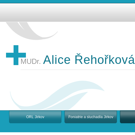
Alice Řehořková
MUDr.
ORL Jirkov
Foniatrie a sluchadla Jirkov